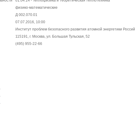
льности
01.04.14 - Теплофизика и теоретическая теплотехника
физико-математические
Д 002.070.01
07.07.2016, 10:00
Институт проблем безопасного развития атомной энергетики Россий
115191, г. Москва, ул. Большая Тульская, 52
(495) 955-22-66
1
2
3