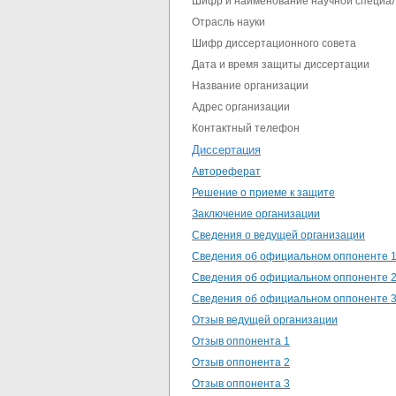
Шифр и наименование научной специа
Отрасль науки
Шифр диссертационного совета
Дата и время защиты диссертации
Название организации
Адрес организации
Контактный телефон
Диссертация
Автореферат
Решение о приеме к защите
Заключение организации
Сведения о ведущей организации
Сведения об официальном оппоненте 
Сведения об официальном оппоненте 
Сведения об официальном оппоненте 
Отзыв
ведущей организации
Отзыв
оппонента 1
Отзыв
оппонента 2
Отзыв
оппонента 3