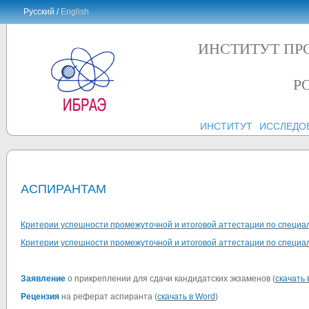
Русский /
English
ИНСТИТУТ ПР
Р
ИНСТИТУТ
ИССЛЕДО
АСПИРАНТАМ
Критерии успешности промежуточной и итоговой аттестации по специал
Критерии успешности промежуточной и итоговой аттестации по специал
Заявление
о прикреплении для сдачи кандидатских экзаменов (
скачать 
Рецензия
на реферат аспиранта
(
скачать в Word
)