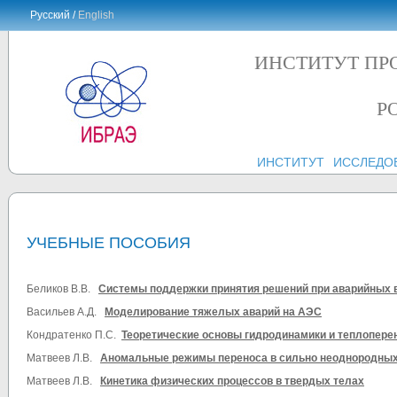
Русский /
English
ИНСТИТУТ ПР
Р
ИНСТИТУТ
ИССЛЕДО
УЧЕБНЫЕ ПОСОБИЯ
Беликов В.В.
Системы поддержки принятия решений при аварийных 
Васильев А.Д.
Моделирование тяжелых аварий на АЭС
Кондратенко П.С.
Теоретические основы гидродинамики и теплопере
Матвеев Л.В.
Аномальные режимы переноса в сильно неоднородных
Матвеев Л.В.
Кинетика физических процессов в твердых телах