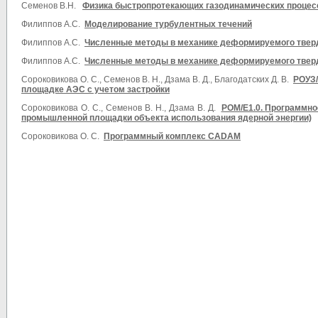
Семенов В.Н.
Физика быстропротекающих газодинамических процес
Филиппов А.С.
Моделирование турбулентных течений
Филиппов А.С.
Численные методы в
механике деформируемого твердо
Филиппов А.С.
Численные методы в
механике деформируемого твердо
Сороковикова О. С., Семенов В. Н., Дзама В. Д., Благодатских Д. В.
РОУЗ/
площадке АЭС с учетом застройки
Сороковикова О. С., Семенов В. Н., Дзама В. Д.
РОМ/E1.0.
Программно
промышленной площадки объекта использования ядерной энергии)
Сороковикова О. С.
Программный комплекс CADAM