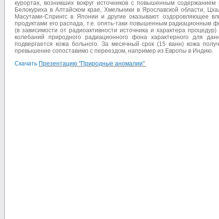
курортах, возникших вокруг источников с повышенным содержанием р
Белокуриха в Алтайском крае, Хмельники в Ярославской области, Цха
Масутами-Спрингс в Японии и другие оказывают оздоровляющее вл
продуктами его распада, т.е. опять-таки повышенным радиационным 
(в зависимости от радиоактивности источника и характера процедур
колебаний природного радиационного фона характерного для да
подвергается кожа больного. За месячный срок (15 ванн) кожа полу
превышение сопоставимо с переездом, например из Европы в Индию.
Скачать
Презентацию "Природные аномалии"