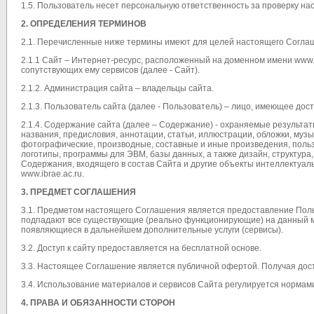
1.5. Пользователь несет персональную ответственность за проверку н
2. ОПРЕДЕЛЕНИЯ ТЕРМИНОВ
2.1. Перечисленные ниже термины имеют для целей настоящего Согла
2.1.1 Сайт – Интернет-ресурс, расположенный на доменном имени www.
сопутствующих ему сервисов (далее - Сайт).
2.1.2. Администрация сайта – владельцы сайта.
2.1.3. Пользователь сайта (далее - Пользователь) – лицо, имеющее дос
2.1.4. Содержание сайта (далее – Содержание) - охраняемые результа
названия, предисловия, аннотации, статьи, иллюстрации, обложки, музы
фотографические, производные, составные и иные произведения, поль
логотипы, программы для ЭВМ, базы данных, а также дизайн, структура
Содержания, входящего в состав Сайта и другие объекты интеллектуаль
www.ibrae.ac.ru.
3. ПРЕДМЕТ СОГЛАШЕНИЯ
3.1. Предметом настоящего Соглашения является предоставление Пол
подпадают все существующие (реально функционирующие) на данный м
появляющиеся в дальнейшем дополнительные услуги (сервисы).
3.2. Доступ к сайту предоставляется на бесплатной основе.
3.3. Настоящее Соглашение является публичной офертой. Получая дос
3.4. Использование материалов и сервисов Сайта регулируется норма
4. ПРАВА И ОБЯЗАННОСТИ СТОРОН