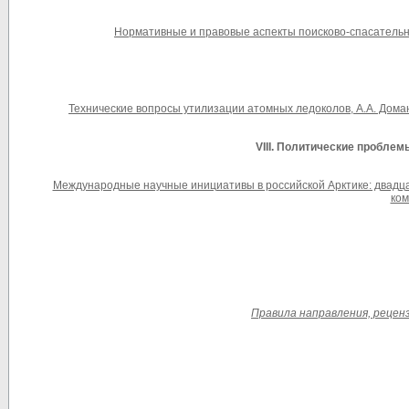
Нормативные и правовые аспекты поисково-спасательно
Технические вопросы утилизации атомных ледоколов, А.А. Доманов
VI
II
. Политические проблем
Международные научные инициативы в российской Арктике: двадца
ком
Правила направления, рецен