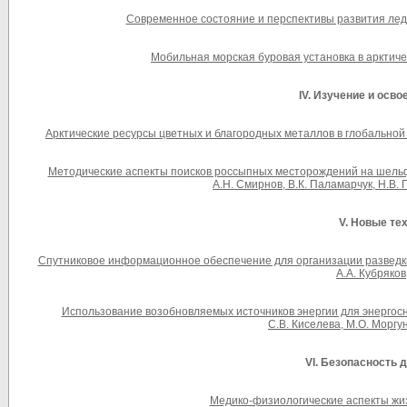
Современное состояние и перспективы развития ледо
Мобильная морская буровая установка в арктиче
IV.
Изучение и осво
Арктические ресурсы цветных и благородных металлов в глобальной пе
Методические аспекты поисков россыпных месторождений на шельф
А.Н. Смирнов, В.К. Паламарчук, Н.В. 
V. Новые те
Спутниковое информационное обеспечение для организации разведки 
А.А. Кубряков
Использование возобновляемых источников энергии для энергосн
С.В. Киселева, М.О. Моргу
VI. Безопасность 
Медико-физиологические аспекты жизн