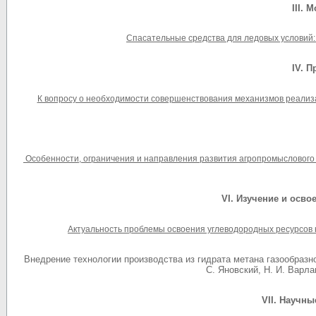
III. 
Спасательные средства для ледовых условий:
IV. 
К вопросу о необходимости совершенствования механизмов реализа
Особенности, ограничения и направления развития агропромыслового х
VI. Изучение и осво
Актуальность проблемы освоения углеводородных ресурсов н
Внедрение технологии производства из гидрата метана газообразно
С. Яновский, Н. И. Варла
VII. Научны