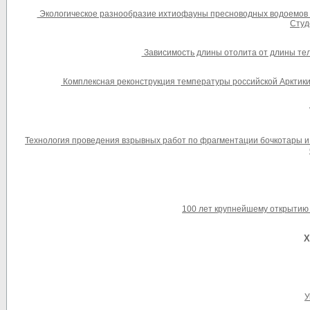
Экологическое разнообразие ихтиофауны пресноводных водоемов Бе
Студ
Зависимость длины отолита от длины тела 
Комплексная реконструкция температуры российской Арктики з
Технология проведения взрывных работ по фрагментации бочкотары и 
100 лет крупнейшему открытию с
X
У