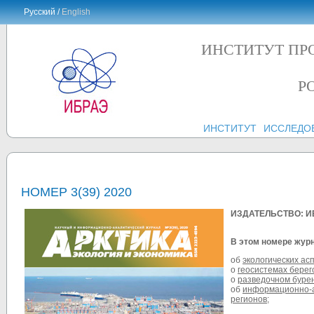
Русский /
English
ИНСТИТУТ ПР
Р
ИНСТИТУТ
ИССЛЕДО
НОМЕР 3(39) 2020
ИЗДАТЕЛЬСТВО: И
В этом номере жур
об
экологических ас
о
геосистемах берег
о
разведочном буре
об
информационно-а
регионов
;