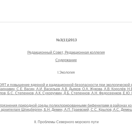
№3(11)2013
Редакционный Совет, Редакционная коллегия
Содержание
I.Экология
ОЯТ и повышение ядерной и радиационной безопасности при экологической
арнавин, С.Е. Васин, А.И. Васильев, А.В. Дьяков, О.А. Жукова, А.В. Королёв, 
влов, Б.С. Степеннов, А.К. Сухоручкин, Д.Б. Степеннов, А.Н. Федосеенков, Е.Ю.
загрязнения природной среды полихлорированными бифенилами в районах хо
архипелаге Шпицберген, Б.Н. Демин, А.П. Граевский, С.С. Крылов, А.С. Демеш
II. Проблемы Северного морского пути