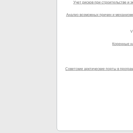
Учет рисков при строительстве и э
Анализ возможных причин и механизмов
V
Коренные на
Советские арктические порты в програм