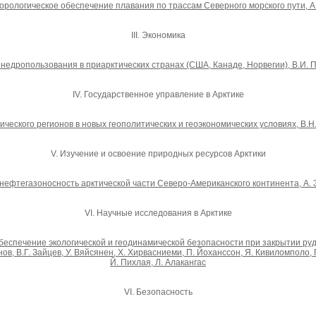
рологическое обеспечение плавания по трассам Северного морского пути, А
III. Экономика
недропользования в приарктических странах (США, Канаде, Норвегии), В.И. П
IV. Государственное управление в Арктике
ического регионов в новых геополитических и геоэкономических условиях, В.Н
V. Изучение и освоение природных ресурсов Арктики
нефтегазоносность арктической части Северо-Американского континента, А. 
VI. Научные исследования в Арктике
спечение экологической и геодинамической безопасности при закрытии рудн
нов, В.Г. Зайцев, У. Вяйсянен, Х. Хирвасниеми, П. Йоханссон, Я. Кивиломполо, 
Й. Пихлая, Л. Алакангас
VI. Безопасность