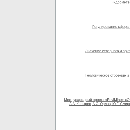
Гидрометео
Регулирование сферы 
Значение северного и аркт
Геологическое строение и 
Международный проект «EnviMine» «Обе
А.А. Козырев, А.О. Орлов, Ю.Г. Смир