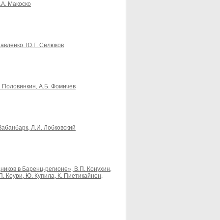
.А. Макоско
авленко, Ю.Г. Селюков
. Половинкин, А.Б. Фомичев
Забанбарк, Л.И. Лобковский
иков в Баренц-регионе», В.П. Конухин,
П. Коури, Ю. Купила, К. Пиетикайнен,