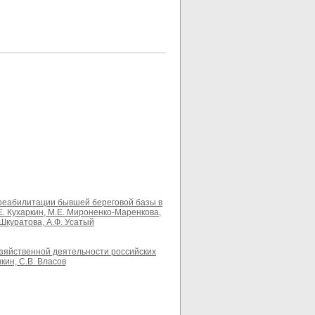
 реабилитации бывшей береговой базы в
Н.Е. Кухаркин, М.Е. Мироненко-Маренкова,
 Шкуратова, А.Ф. Усатый
зяйственной деятельности российских
кин, С.В. Власов