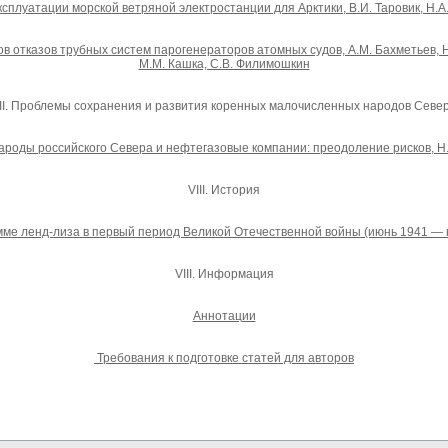
ксплуатации морской ветряной электростанции для Арктики, В.И. Таровик, Н.А.
 отказов трубных систем парогенераторов атомных судов, А.М. Бахметьев, Н.Г
М.М. Кашка, С.В. Филимошкин
II. Проблемы сохранения и развития коренных малочисленных народов Севе
роды российского Севера и нефтегазовые компании: преодоление рисков, Н
VIII. История
ме ленд-лиза в первый период Великой Отечественной войны (июнь 1941 — но
VIII. Информация
Аннотации
Требования к подготовке статей для авторов