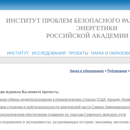
ИНСТИТУТ ПРОБЛЕМ БЕЗОПАСНОГО Р
ЭНЕРГЕТИКИ
РОССИЙСКОЙ АКАДЕМИИ
ИНСТИТУТ
ИССЛЕДОВАНИЯ
ПРОЕКТЫ
НАУКА И ОБРАЗОВ
Наука и образование
»
Публикации
»
ере журнала Вы можете прочесть:
ании сферы недропользования в приарктических странах (США, Канаде, Норв
ском строении и нефтегазоносности арктической части Северо-Американског
орологическом обеспечении плавания по трассам Северного морского пути
исследованиях и экспериментах, затрагивающих историю, экономику, экологию