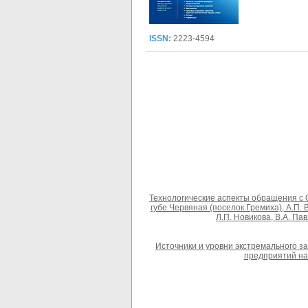
ISSN:
2223-4594
Технологические аспекты обращения с 
губе Червяная (поселок Гремиха), А.П. В
Л.П. Новикова, В.А. Па
Источники и уровни экстремального 
предприятий на 