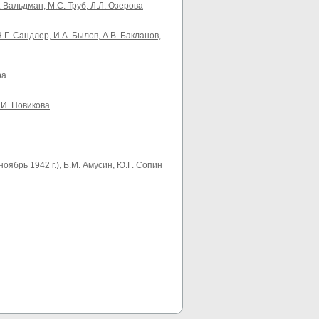
 Вальдман, М.С. Труб, Л.Л. Озерова
. Сандлер, И.А. Былов, А.В. Бакланов,
ра
.И. Новикова
ябрь 1942 г.), Б.М. Амусин, Ю.Г. Сопин