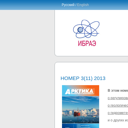
Русский /
English
НОМЕР 3(11) 2013
В этом ном
о регулиров
о геологиче
о гидромете
и о других 