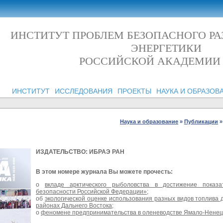
ИНСТИТУТ ПРОБЛЕМ БЕЗОПАСНОГО Р
ЭНЕРГЕТИКИ
РОССИЙСКОЙ АКАДЕМИИ
ИНСТИТУТ
ИССЛЕДОВАНИЯ
ПРОЕКТЫ
НАУКА И ОБРАЗОВ
Наука и образование
»
Публикации
»
ИЗДАТЕЛЬСТВО: ИБРАЭ РАН
В этом номере журнала Вы можете прочесть:
о
вкладе арктического рыболовства в достижение показа
безопасности Российской Федерации»
;
об
экологической оценке использования разных видов топлива д
районах Дальнего Востока
;
о
феномене предпринимательства в оленеводстве Ямало-Ненецк