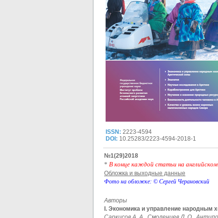
ISSN:
2223-4594
DOI:
10.25283/2223-4594-2018-1
№1(29)2018
*
В конце каждой статьи на английском
Обложка и выходные данные
Фото на обложке: © Сергей Черановский
Авторы
I.
Экономика и управление народным х
Саркисов А. А., Смоленцев Д. О., Антипов