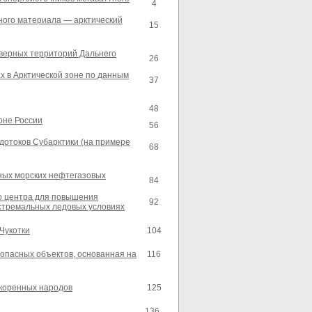
4
ного материала — арктический
15
еверных территорий Дальнего
26
х в Арктической зоне по данным
37
48
оне России
56
дотоков Субарктики (на примере
68
ных морских нефтегазовых
84
о центра для повышения
92
кстремальных ледовых условиях
Чукотки
104
опасных объектов, основанная на
116
 коренных народов
125
136