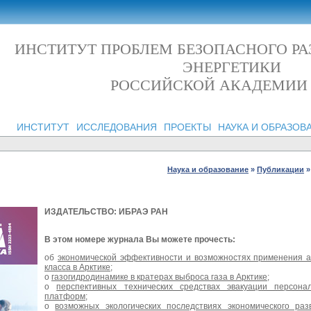
ИНСТИТУТ ПРОБЛЕМ БЕЗОПАСНОГО Р
ЭНЕРГЕТИКИ
РОССИЙСКОЙ АКАДЕМИИ
ИНСТИТУТ
ИССЛЕДОВАНИЯ
ПРОЕКТЫ
НАУКА И ОБРАЗОВ
Наука и образование
»
Публикации
»
ИЗДАТЕЛЬСТВО: ИБРАЭ РАН
В этом номере журнала Вы можете прочесть:
об
экономической эффективности и возможностях применения а
класса в Арктике
;
о
газогидродинамике в кратерах выброса газа в Арктике
;
о
перспективных технических средствах эвакуации персон
платформ
;
о
возможных экологических последствиях экономического ра