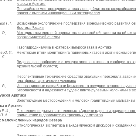
класса в Арктике
Попигайское месторождение алмаз-лонсдейлитового сверхабразив
проект с высоким инновационным потенциалом
ко Г. Г.
Возможные экологические последствия экономического развития с
Востока России
 О.,
Методика комплексной оценки экологической обстановки на объекта
аэрокосмической съемки
Газогидродинамика в кратерах выброса газа в Арктике
в Ю. И.,
Некоторые итоги мониторинга парниковых газов в арктическом реги
 Л.
Видовое разнообразие и структура зоопланктонного сообщества во
Архангельской области)
Перспективные технические средства эвакуации персонала аварий
платформ в арктических условиях
 В.,
Инновационные разработки Крыловского государственного научног
безопасности и надежности судов с винто-рулевыми колонками в э
сурсов Арктики
.
Золоторудные месторождения и меловой гранитоидный магматизм 
ка в Арктике
Р. И.,
Технология подъема затопленных в Арктике ядерно и радиационно 
П. А.
применении гидравлических тросовых домкратов
ных малочисленных народов Севера
Этнологическая экспертиза в академическом дискурсе и ожиданиях
Редакционная политика журнала