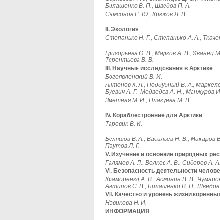
Билашенко В. П., Шведов П. А.
Самсонов Н. Ю., Крюков Я. В.
II. Экология
Степанько Н. Г., Степанько А. А., Ткачен
Григорьева О. В., Марков А. В., Иванец М.
Терентьева В. В.
III.
Научные исследования в Арктике
Богоявленский В. И.
Антонов К. Л., Поддубный В. А., Маркело
Буевич А. Г., Медведев А. Н., Манжуров И.
Змётная М. И., Плакуева М. В.
IV.
Кораблестроение для Арктики
Таровик В. И.
Беляшов В. А., Васильев Н. В., Макаров В.
Паутов Л. Г.
V. Изучение и освоение природных ре
Галямов А. Л., Волков А. В., Сидоров А. А
VI.
Безопасность деятельности челове
Краморенко А. В., Асминин В. В., Чумаров 
Антипов С. В., Билашенко В. П., Шведов 
VII. Качество и уровень жизни корен
Новикова Н. И.
ИНФОРМАЦИЯ