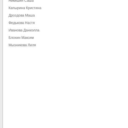
Никишин Саша
Капырина Кристина
Дроздова Маша
Федькова Настя
Иванова Даниэлла
Блохин Максим
Мызникова Лиля